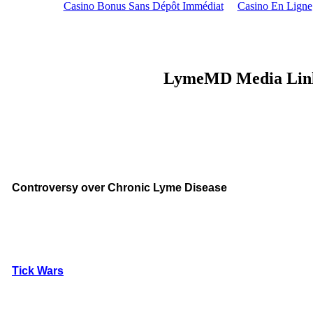
Casino Bonus Sans Dépôt Immédiat
Casino En Ligne
LymeMD Media Lin
Controversy over Chronic Lyme Disease
Tick Wars