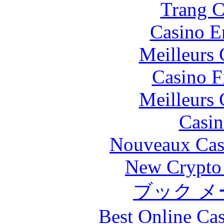
Trang C
Casino E
Meilleurs 
Casino F
Meilleurs 
Casin
Nouveaux Cas
New Crypto 
ブック メ
Best Online Cas